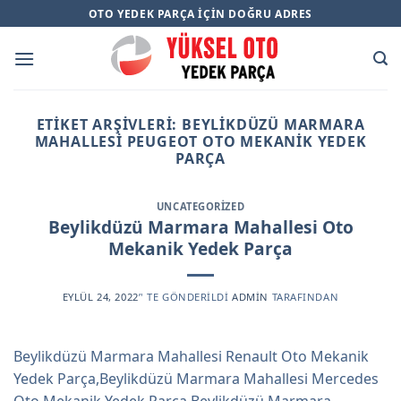
Skip
OTO YEDEK PARÇA İÇIN DOĞRU ADRES
to
content
ETIKET ARŞIVLERI:
BEYLIKDÜZÜ MARMARA
MAHALLESI PEUGEOT OTO MEKANIK YEDEK
PARÇA
UNCATEGORIZED
Beylikdüzü Marmara Mahallesi Oto
Mekanik Yedek Parça
EYLÜL 24, 2022
’' TE GÖNDERILDI
ADMIN
TARAFINDAN
Beylikdüzü Marmara Mahallesi Renault Oto Mekanik
Yedek Parça,Beylikdüzü Marmara Mahallesi Mercedes
Oto Mekanik Yedek Parça,Beylikdüzü Marmara